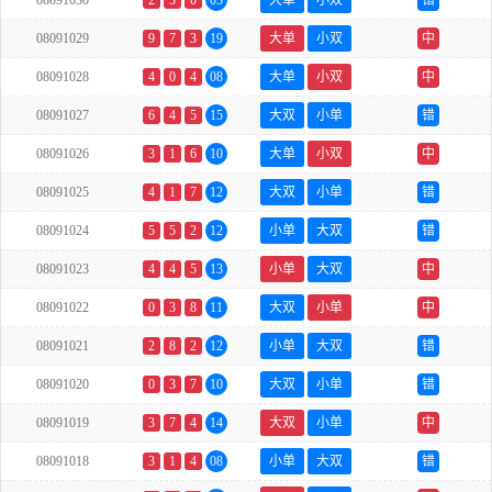
08091030
2
3
0
05
大单
小双
错
08091029
9
7
3
19
大单
小双
中
08091028
4
0
4
08
大单
小双
中
08091027
6
4
5
15
大双
小单
错
08091026
3
1
6
10
大单
小双
中
08091025
4
1
7
12
大双
小单
错
08091024
5
5
2
12
小单
大双
错
08091023
4
4
5
13
小单
大双
中
08091022
0
3
8
11
大双
小单
中
08091021
2
8
2
12
小单
大双
错
08091020
0
3
7
10
大双
小单
错
08091019
3
7
4
14
大双
小单
中
08091018
3
1
4
08
小单
大双
错