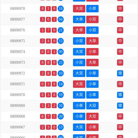
08090978
8
1
9
18
大双
小单
中
08090977
3
0
1
04
大单
小双
中
08090976
5
7
9
21
大单
小双
中
08090975
2
4
9
15
小双
大单
中
08090974
6
0
3
09
大双
小单
中
08090973
8
8
9
25
小双
大单
中
08090972
2
8
0
10
大双
小单
错
08090971
0
5
9
14
大双
小单
中
08090970
8
3
8
19
大双
小单
错
08090969
5
3
2
10
小单
大双
错
08090968
8
7
5
20
小单
大双
中
08090967
2
3
8
13
大双
小单
中