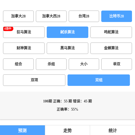
加拿大28
加拿大西28
台湾28
比特币28
狂马算法
弑杀算法
鸣蛇算法
财神算法
黑马算法
金蝉算法
组合
杀组
大小
单双
双项
双组
100期 正确：55 期 错误：45 期
正确率：55%
预测
走势
统计