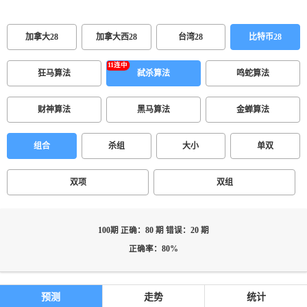
加拿大28
加拿大西28
台湾28
比特币28
狂马算法
弑杀算法
鸣蛇算法
财神算法
黑马算法
金蝉算法
组合
杀组
大小
单双
双项
双组
100期 正确：80 期 错误：20 期
正确率：80%
预测
走势
统计