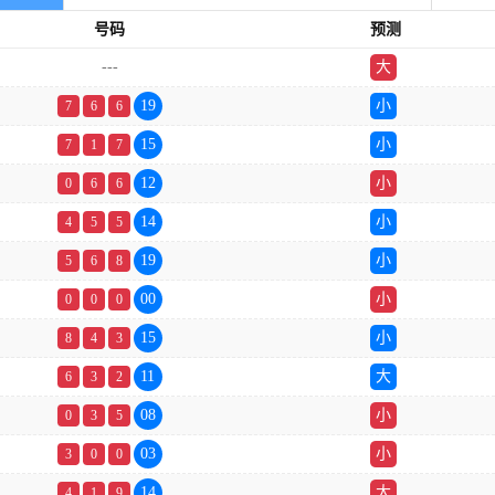
号码
预测
---
大
单
19
小
7
6
6
15
小
7
1
7
12
小
0
6
6
14
小
4
5
5
19
小
5
6
8
00
小
0
0
0
15
小
8
4
3
11
大
6
3
2
08
小
0
3
5
03
小
3
0
0
14
大
4
1
9