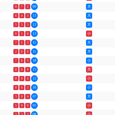
09
大
0
7
2
13
大
6
4
3
13
大
5
5
3
13
小
6
1
6
11
大
7
1
3
11
大
2
0
9
18
小
7
8
3
15
大
0
6
9
12
小
8
0
4
16
小
8
6
2
07
大
3
0
4
05
小
5
0
0
08
小
2
3
3