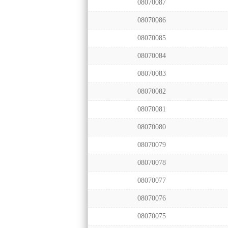
08070087
08070086
08070085
08070084
08070083
08070082
08070081
08070080
08070079
08070078
08070077
08070076
08070075