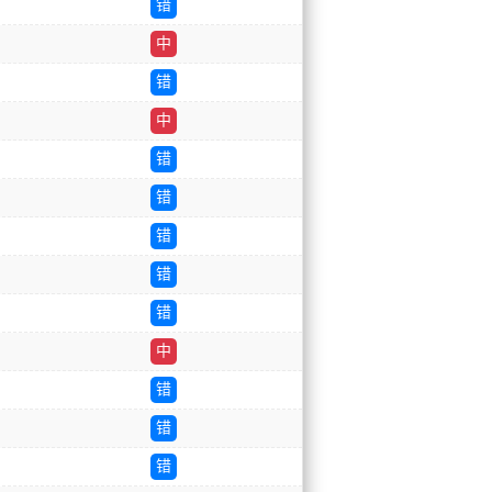
错
中
错
中
错
错
错
错
错
中
错
错
错