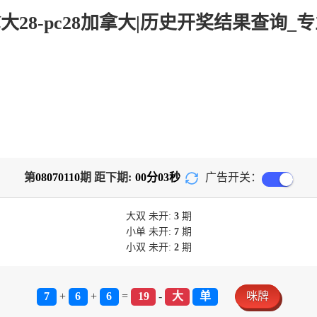
第
08070110
期 距下期:
00
分
02
秒
广告开关：
大双
未开:
3
期
小单
未开:
7
期
小双
未开:
2
期
7
+
6
+
6
=
19
-
大
单
咪牌