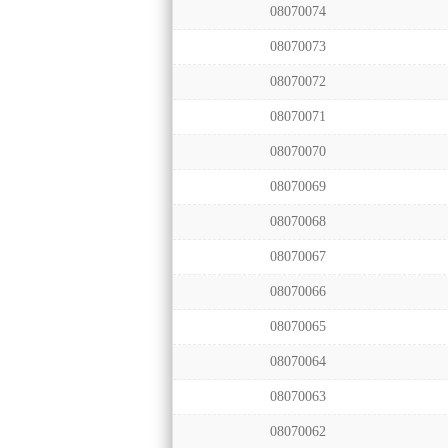
08070074
08070073
08070072
08070071
08070070
08070069
08070068
08070067
08070066
08070065
08070064
08070063
08070062