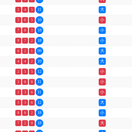
11
大
2
4
5
10
小
5
0
5
18
小
7
8
3
18
小
9
7
2
09
大
6
2
1
10
大
4
4
2
12
小
2
5
5
11
小
3
0
8
11
小
2
3
6
12
大
3
3
6
18
小
8
8
2
18
大
7
2
9