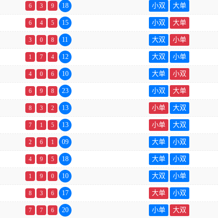
18
小双
大单
6
3
9
15
小双
大单
6
4
5
11
大双
小单
3
0
8
12
大双
小单
1
7
4
10
大单
小双
4
0
6
23
小双
大单
6
9
8
13
小单
大双
8
3
2
13
小单
大双
7
1
5
09
大单
小双
2
6
1
18
大单
小双
4
9
5
10
大双
小单
1
9
0
17
大单
小双
8
3
6
20
小单
大双
7
7
6