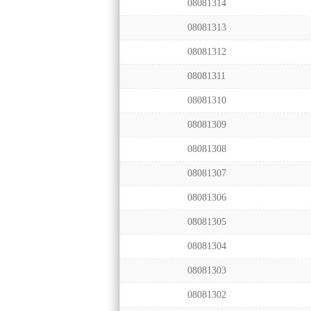
08081314
08081313
08081312
08081311
08081310
08081309
08081308
08081307
08081306
08081305
08081304
08081303
08081302