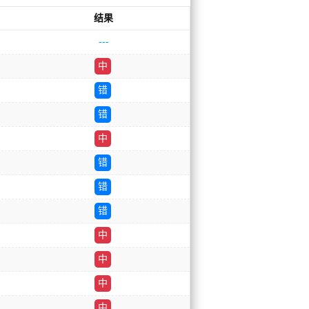
结果
---
中
错
错
中
错
错
错
中
中
中
中