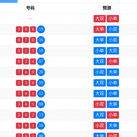
号码
预测
---
大双
小单
19
大单
小双
3
8
8
16
大单
小双
9
7
0
10
小单
大双
4
1
5
07
大双
小单
0
3
4
20
小双
大单
7
4
9
10
大双
小单
1
3
6
12
大双
小单
7
4
1
08
小双
大单
3
4
1
13
大双
小单
5
6
2
10
小双
大单
1
8
1
08
大单
小双
7
0
1