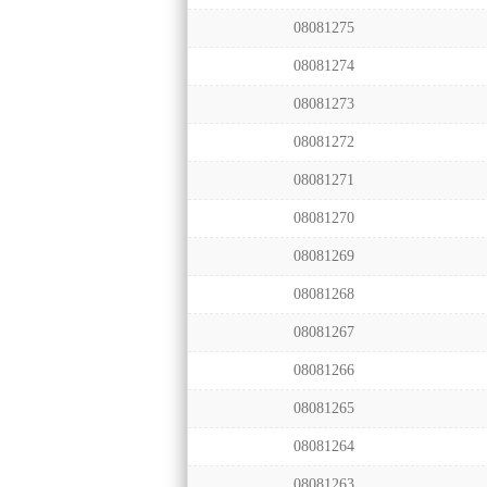
08081275
08081274
08081273
08081272
08081271
08081270
08081269
08081268
08081267
08081266
08081265
08081264
08081263