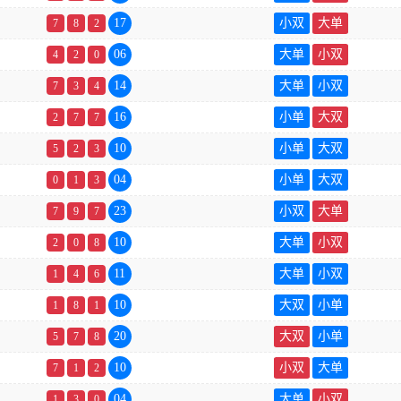
17
小双
大单
7
8
2
06
大单
小双
4
2
0
14
大单
小双
7
3
4
16
小单
大双
2
7
7
10
小单
大双
5
2
3
04
小单
大双
0
1
3
23
小双
大单
7
9
7
10
大单
小双
2
0
8
11
大单
小双
1
4
6
10
大双
小单
1
8
1
20
大双
小单
5
7
8
10
小双
大单
7
1
2
04
大单
小双
1
3
0