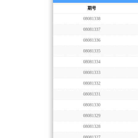
期号
08081338
08081337
08081336
08081335
08081334
08081333
08081332
08081331
08081330
08081329
08081328
08081327