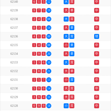
62140
6
1
5
12
大
双
中
62139
9
7
3
19
大
单
中
62138
2
4
2
08
大
双
中
62137
8
3
3
14
大
单
中
62136
4
1
4
09
大
双
错
62135
1
4
3
08
小
单
中
62134
5
9
6
20
大
单
中
62133
1
3
6
10
大
双
中
62132
5
8
8
21
大
单
中
62131
1
5
7
13
小
双
中
62130
5
9
0
14
大
双
中
62129
3
9
4
16
大
双
中
62128
0
9
9
18
小
双
中