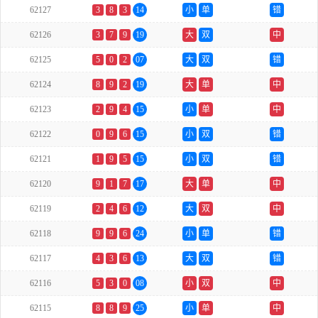
62127
3
8
3
14
小
单
错
62126
3
7
9
19
大
双
中
62125
5
0
2
07
大
双
错
62124
8
9
2
19
大
单
中
62123
2
9
4
15
小
单
中
62122
0
9
6
15
小
双
错
62121
1
9
5
15
小
双
错
62120
9
1
7
17
大
单
中
62119
2
4
6
12
大
双
中
62118
9
9
6
24
小
单
错
62117
4
3
6
13
大
双
错
62116
5
3
0
08
小
双
中
62115
8
8
9
25
小
单
中