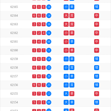
62165
9
1
6
16
小
单
错
62164
6
6
2
14
大
双
中
62163
2
5
9
16
大
双
中
62162
5
2
4
11
小
单
中
62161
1
4
3
08
小
单
中
62160
1
3
7
11
小
单
中
62159
6
6
6
18
小
单
错
62158
6
7
2
15
小
双
错
62157
7
6
7
20
小
单
错
62156
9
9
7
25
小
双
错
62155
5
7
1
13
大
单
中
62154
5
2
1
08
大
单
错