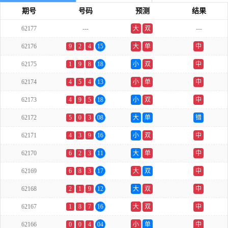
期号
号码
预测
结果
62177
---
大
双
---
62176
9
2
4
15
大
单
中
62175
1
9
8
18
小
双
中
62174
4
5
4
13
小
单
中
62173
4
9
5
18
小
双
中
62172
5
0
3
08
大
单
错
62171
4
3
9
16
小
双
中
62170
6
2
3
11
大
单
中
62169
6
8
3
17
大
双
中
62168
2
1
9
12
大
双
中
62167
1
8
7
16
大
双
中
62166
0
0
4
04
小
单
中