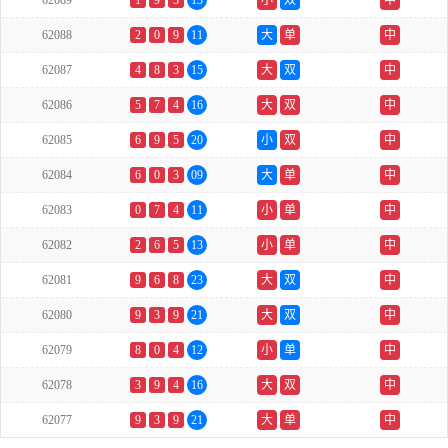
62089
1
9
3
13
小
双
中
62088
2
0
9
11
大
单
中
62087
4
8
3
15
大
双
中
62086
5
7
4
16
大
双
中
62085
6
9
5
20
小
双
中
62084
6
0
3
09
大
单
中
62083
0
7
4
11
小
单
中
62082
2
6
5
13
小
单
中
62081
9
6
8
23
大
双
中
62080
9
3
9
21
大
双
中
62079
8
0
4
12
小
单
中
62078
3
9
4
16
大
双
中
62077
9
3
9
21
大
单
中