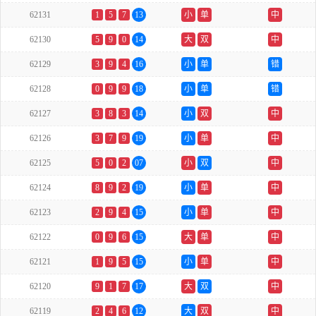
62131
1
5
7
13
小
单
中
62130
5
9
0
14
大
双
中
62129
3
9
4
16
小
单
错
62128
0
9
9
18
小
单
错
62127
3
8
3
14
小
双
中
62126
3
7
9
19
小
单
中
62125
5
0
2
07
小
双
中
62124
8
9
2
19
小
单
中
62123
2
9
4
15
小
单
中
62122
0
9
6
15
大
单
中
62121
1
9
5
15
小
单
中
62120
9
1
7
17
大
双
中
62119
2
4
6
12
大
双
中