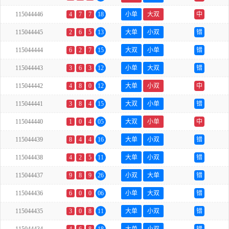
115044446
4
7
7
18
小单
大双
中
115044445
2
6
5
13
大单
小双
错
115044444
6
2
7
15
大双
小单
错
115044443
3
6
3
12
小单
大双
错
115044442
4
8
0
12
大单
小双
中
115044441
3
8
4
15
大双
小单
错
115044440
1
0
4
05
大双
小单
中
115044439
8
4
4
16
大单
小双
错
115044438
4
2
5
11
大单
小双
错
115044437
9
8
9
26
小双
大单
错
115044436
6
0
0
06
小单
大双
错
115044435
3
0
8
11
大单
小双
错