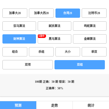
加拿大28
加拿大西28
台湾28
比特币28
狂马算法
弑杀算法
鸣蛇算法
财神算法
黑马算法
金蝉算法
组合
杀组
大小
单双
双项
双组
100期 正确：50 期 错误：50 期
正确率：50%
预测
走势
统计