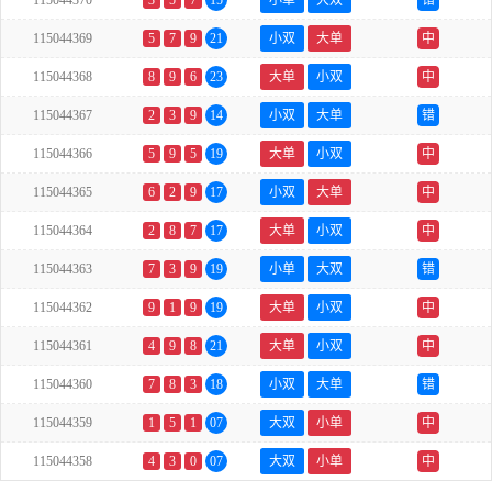
115044370
3
5
7
15
小单
大双
错
115044369
5
7
9
21
小双
大单
中
115044368
8
9
6
23
大单
小双
中
115044367
2
3
9
14
小双
大单
错
115044366
5
9
5
19
大单
小双
中
115044365
6
2
9
17
小双
大单
中
115044364
2
8
7
17
大单
小双
中
115044363
7
3
9
19
小单
大双
错
115044362
9
1
9
19
大单
小双
中
115044361
4
9
8
21
大单
小双
中
115044360
7
8
3
18
小双
大单
错
115044359
1
5
1
07
大双
小单
中
115044358
4
3
0
07
大双
小单
中