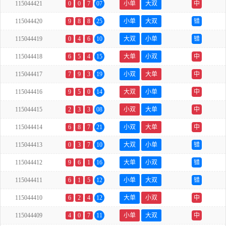
115044421
0
0
7
07
小单
大双
中
115044420
9
8
8
25
小单
大双
错
115044419
0
4
6
10
大双
小单
错
115044418
6
5
4
15
大单
小双
中
115044417
7
9
3
19
小双
大单
中
115044416
9
5
0
14
大双
小单
中
115044415
2
3
3
08
小双
大单
中
115044414
6
8
7
21
小双
大单
中
115044413
0
3
7
10
大双
小单
错
115044412
9
6
1
16
大单
小双
错
115044411
6
1
5
12
小单
大双
错
115044410
6
2
4
12
大单
小双
中
115044409
4
0
7
11
小单
大双
中