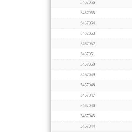
3467056
3467055
3467054
3467053
3467052
3467051
3467050
3467049
3467048
3467047
3467046
3467045
3467044