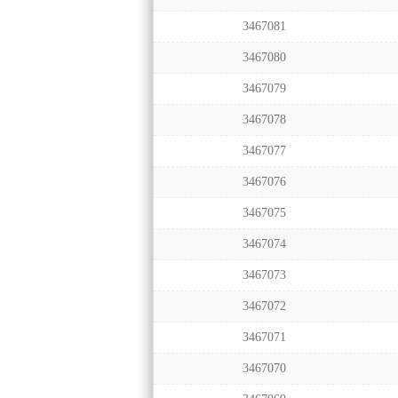
3467081
3467080
3467079
3467078
3467077
3467076
3467075
3467074
3467073
3467072
3467071
3467070