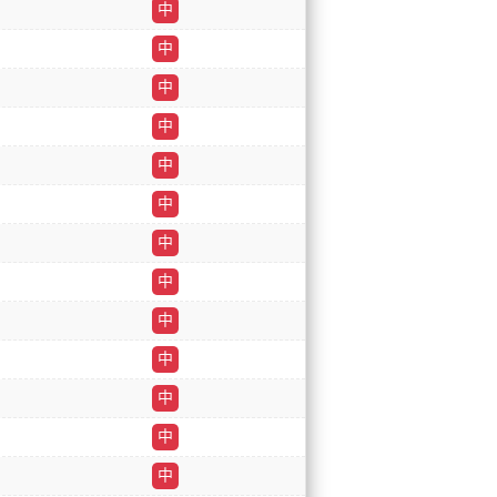
中
中
中
中
中
中
中
中
中
中
中
中
中