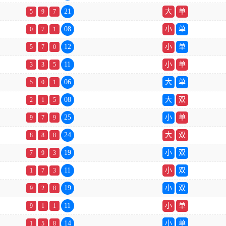
21
大
单
5
9
7
08
小
单
0
7
1
12
小
单
5
7
0
11
小
单
3
3
5
06
大
单
5
0
1
08
大
双
2
1
5
25
小
单
9
7
9
24
大
双
8
8
8
19
小
双
7
9
3
11
小
双
1
7
3
19
小
双
9
2
8
11
小
单
9
1
1
14
小
单
1
5
8