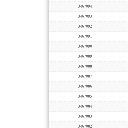
3467094
3467093
3467092
3467091
3467090
3467089
3467088
3467087
3467086
3467085
3467084
3467083
3467082