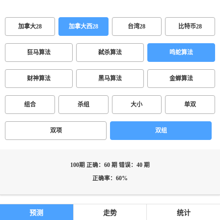
加拿大28
加拿大西28
台湾28
比特币28
狂马算法
弑杀算法
鸣蛇算法
财神算法
黑马算法
金蝉算法
组合
杀组
大小
单双
双项
双组
100期 正确：60 期 错误：40 期
正确率：60%
预测
走势
统计