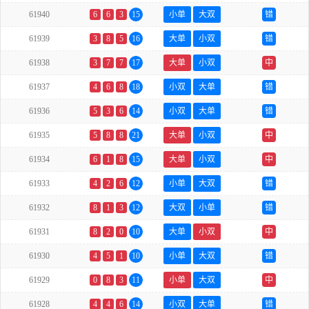
61940
6
6
3
15
小单
大双
错
61939
3
8
5
16
大单
小双
错
61938
3
7
7
17
大单
小双
中
61937
4
6
8
18
小双
大单
错
61936
5
3
6
14
小双
大单
错
61935
5
8
8
21
大单
小双
中
61934
6
1
8
15
大单
小双
中
61933
4
2
6
12
小单
大双
错
61932
8
1
3
12
大双
小单
错
61931
8
2
0
10
大单
小双
中
61930
4
5
1
10
小单
大双
错
61929
0
8
3
11
小单
大双
中
61928
4
4
6
14
小双
大单
错