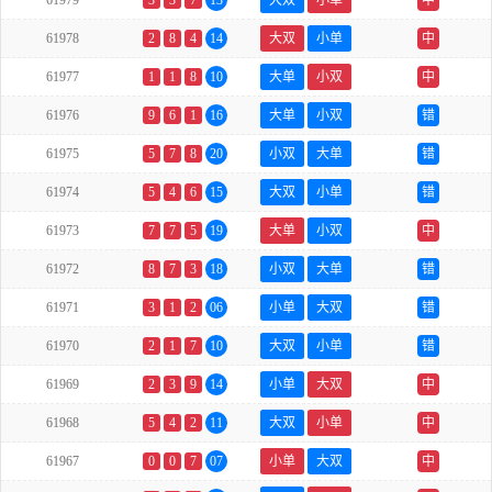
61979
3
3
7
13
大双
小单
中
61978
2
8
4
14
大双
小单
中
61977
1
1
8
10
大单
小双
中
61976
9
6
1
16
大单
小双
错
61975
5
7
8
20
小双
大单
错
61974
5
4
6
15
大双
小单
错
61973
7
7
5
19
大单
小双
中
61972
8
7
3
18
小双
大单
错
61971
3
1
2
06
小单
大双
错
61970
2
1
7
10
大双
小单
错
61969
2
3
9
14
小单
大双
中
61968
5
4
2
11
大双
小单
中
61967
0
0
7
07
小单
大双
中