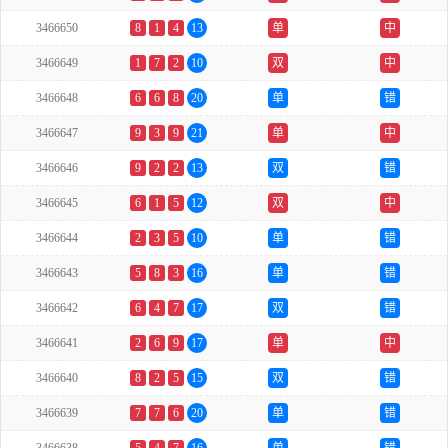
3466650
8
1
4
13
单
中
3466649
1
7
2
10
双
中
3466648
6
6
8
20
单
错
3466647
9
3
9
21
单
中
3466646
9
2
2
13
双
错
3466645
6
1
5
12
双
中
3466644
2
3
5
10
单
错
3466643
5
8
3
16
单
错
3466642
6
4
7
17
双
错
3466641
2
6
9
17
单
中
3466640
8
2
5
15
双
错
3466639
7
7
6
20
单
错