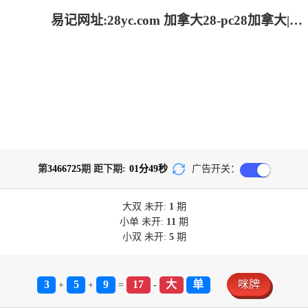
易记网址:28yc.com 加拿大28-pc28加拿大|历史开奖结果查询_专业的加拿大pc预测数据网站!
第
3466725
期 距下期:
01
分
49
秒
广告开关：
大双
未开:
1
期
小单
未开:
11
期
小双
未开:
5
期
3
5
9
17
大
单
咪牌
+
+
=
-