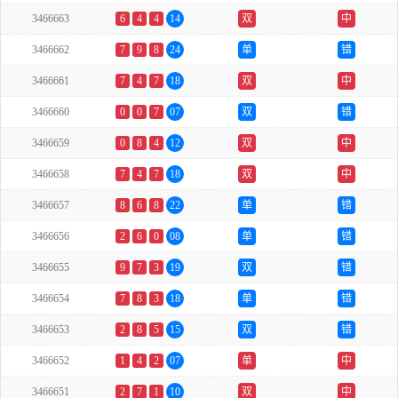
3466663
6
4
4
14
双
中
3466662
7
9
8
24
单
错
3466661
7
4
7
18
双
中
3466660
0
0
7
07
双
错
3466659
0
8
4
12
双
中
3466658
7
4
7
18
双
中
3466657
8
6
8
22
单
错
3466656
2
6
0
08
单
错
3466655
9
7
3
19
双
错
3466654
7
8
3
18
单
错
3466653
2
8
5
15
双
错
3466652
1
4
2
07
单
中
3466651
2
7
1
10
双
中