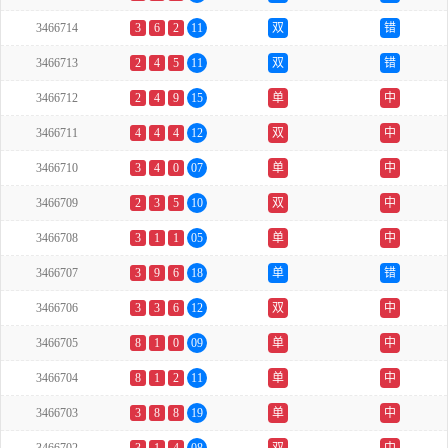
3466714
3
6
2
11
双
错
3466713
2
4
5
11
双
错
3466712
2
4
9
15
单
中
3466711
4
4
4
12
双
中
3466710
3
4
0
07
单
中
3466709
2
3
5
10
双
中
3466708
3
1
1
05
单
中
3466707
3
9
6
18
单
错
3466706
3
3
6
12
双
中
3466705
8
1
0
09
单
中
3466704
8
1
2
11
单
中
3466703
3
8
8
19
单
中