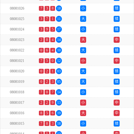
08081026
7
3
8
18
小
错
08081025
3
7
1
11
大
错
08081024
3
9
5
17
小
错
08081023
2
8
4
14
大
中
08081022
0
6
4
10
大
错
08081021
7
5
0
12
小
中
08081020
0
2
1
03
大
错
08081019
0
2
3
05
大
错
08081018
7
0
7
14
小
错
08081017
2
2
9
13
小
中
08081016
8
5
6
19
大
中
08081015
7
8
3
18
小
错