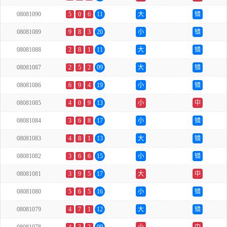
08081090
5
0
6
11
大
错
08081089
9
8
3
20
小
错
08081088
2
8
1
11
大
错
08081087
2
5
2
09
大
错
08081086
6
9
4
19
小
错
08081085
4
0
9
13
小
中
08081084
3
6
8
17
小
错
08081083
4
8
1
13
大
错
08081082
3
6
6
15
小
错
08081081
3
9
5
17
大
中
08081080
5
6
5
16
小
错
08081079
4
7
1
12
大
错