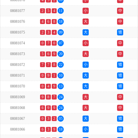
08081078
4
3
2
09
小
中
08081077
2
5
4
11
小
中
08081076
4
6
8
18
大
中
08081075
2
3
4
09
大
错
08081074
0
7
0
07
小
中
08081073
5
6
9
20
大
中
08081072
7
7
8
22
小
错
08081071
0
9
1
10
大
错
08081070
0
4
9
13
大
错
08081069
9
8
7
24
大
中
08081068
6
9
9
24
大
中
08081067
0
3
2
05
大
错
08081066
6
3
9
18
小
错