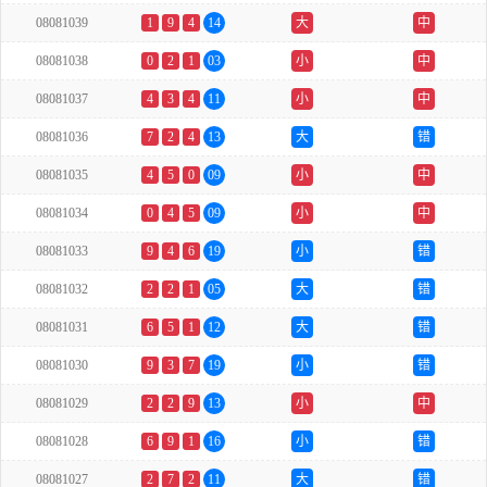
08081039
1
9
4
14
大
中
08081038
0
2
1
03
小
中
08081037
4
3
4
11
小
中
08081036
7
2
4
13
大
错
08081035
4
5
0
09
小
中
08081034
0
4
5
09
小
中
08081033
9
4
6
19
小
错
08081032
2
2
1
05
大
错
08081031
6
5
1
12
大
错
08081030
9
3
7
19
小
错
08081029
2
2
9
13
小
中
08081028
6
9
1
16
小
错
08081027
2
7
2
11
大
错