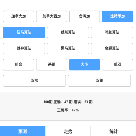
加拿大28
加拿大西28
台湾28
比特币28
狂马算法
弑杀算法
鸣蛇算法
财神算法
黑马算法
金蝉算法
组合
杀组
大小
单双
双项
双组
100期 正确：47 期 错误：53 期
正确率：47%
预测
走势
统计