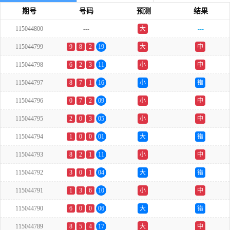
期号
号码
预测
结果
115044800
---
大
---
双
115044799
9
8
2
19
大
中
115044798
6
2
3
11
小
中
115044797
8
7
1
16
小
错
115044796
0
7
2
09
小
中
115044795
2
0
3
05
小
中
115044794
1
0
0
01
大
错
115044793
8
2
1
11
小
中
115044792
3
0
1
04
大
错
115044791
1
3
6
10
小
中
115044790
6
0
0
06
大
错
115044789
8
5
4
17
大
中