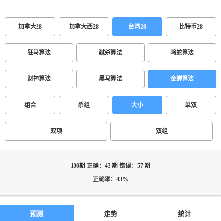
加拿大28
加拿大西28
台湾28
比特币28
狂马算法
弑杀算法
鸣蛇算法
财神算法
黑马算法
金蝉算法
组合
杀组
大小
单双
双项
双组
100期 正确：43 期 错误：57 期
正确率：43%
预测
走势
统计