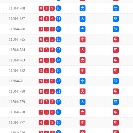
115044788
0
1
9
10
大
错
115044787
4
1
6
11
大
错
115044786
3
3
7
13
大
错
115044785
6
2
5
13
小
中
115044784
9
8
6
23
大
中
115044783
8
3
3
14
大
中
115044782
3
2
5
10
小
中
115044781
9
7
9
25
小
错
115044780
8
8
5
21
大
中
115044779
4
5
3
12
大
错
115044778
7
3
8
18
大
中
115044777
4
4
2
10
小
中