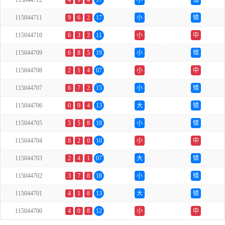
115044712
4
9
4
17
小
错
115044711
9
6
2
17
小
错
115044710
6
3
2
11
小
中
115044709
6
8
5
19
小
错
115044708
2
1
4
07
小
中
115044707
6
7
2
15
小
错
115044706
0
9
4
13
大
错
115044705
5
5
8
18
小
错
115044704
8
2
0
10
小
中
115044703
2
4
1
07
大
错
115044702
3
7
8
18
小
错
115044701
4
1
8
13
大
错
115044700
4
0
8
12
小
中