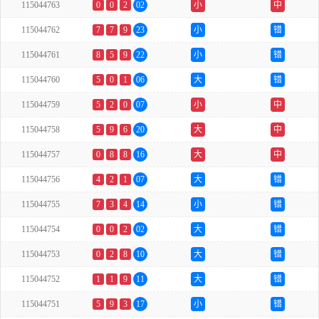
115044763
0
0
2
02
小
中
115044762
7
7
9
23
小
错
115044761
8
5
9
22
小
错
115044760
5
0
1
06
大
错
115044759
5
2
0
07
小
中
115044758
5
9
6
20
大
中
115044757
0
8
8
16
大
中
115044756
4
2
1
07
大
错
115044755
7
3
4
14
小
错
115044754
0
0
2
02
大
错
115044753
0
2
8
10
大
错
115044752
1
1
9
11
大
错
115044751
5
9
3
17
小
错