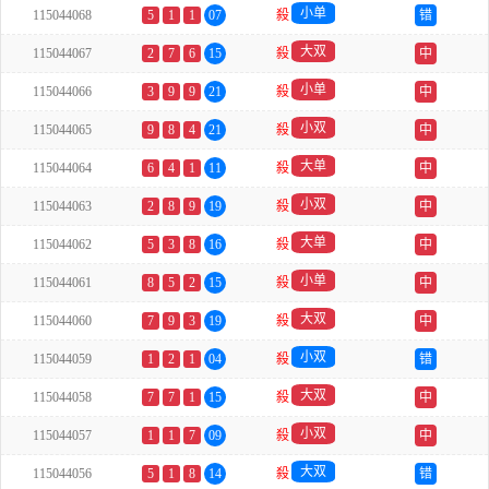
小单
115044068
5
1
1
07
殺
错
大双
115044067
2
7
6
15
殺
中
小单
115044066
3
9
9
21
殺
中
小双
115044065
9
8
4
21
殺
中
大单
115044064
6
4
1
11
殺
中
小双
115044063
2
8
9
19
殺
中
大单
115044062
5
3
8
16
殺
中
小单
115044061
8
5
2
15
殺
中
大双
115044060
7
9
3
19
殺
中
小双
115044059
1
2
1
04
殺
错
大双
115044058
7
7
1
15
殺
中
小双
115044057
1
1
7
09
殺
中
大双
115044056
5
1
8
14
殺
错