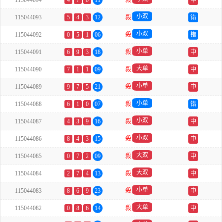
115044094
4
7
0
11
殺
中
小双
115044093
5
4
3
12
殺
错
小双
115044092
0
5
1
06
殺
错
小单
115044091
6
9
3
18
殺
中
大单
115044090
7
1
1
09
殺
中
小单
115044089
9
7
5
21
殺
中
小单
115044088
6
1
0
07
殺
错
小双
115044087
4
3
9
16
殺
中
小双
115044086
8
4
3
15
殺
中
大双
115044085
0
7
2
09
殺
中
大双
115044084
2
7
4
13
殺
中
小单
115044083
8
6
9
23
殺
中
大单
115044082
0
8
6
14
殺
中