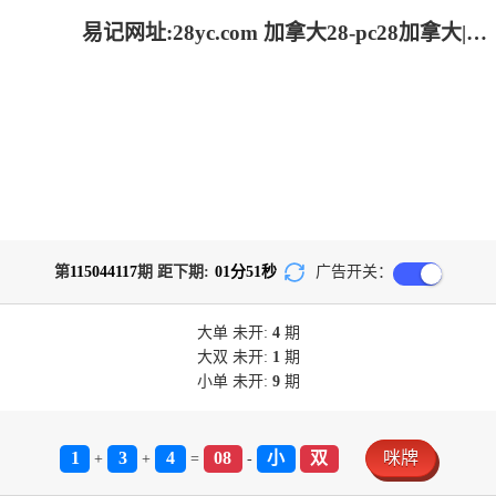
易记网址:28yc.com 加拿大28-pc28加拿大|历史开奖结果查询_专业的加拿大pc预测数据网站!
第
115044117
期 距下期:
01
分
51
秒
广告开关：
大单
未开:
4
期
大双
未开:
1
期
小单
未开:
9
期
1
3
4
08
小
双
咪牌
+
+
=
-