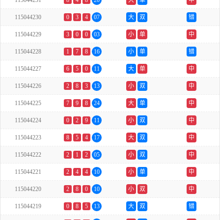
115044231
8
4
8
20
大
单
中
115044230
0
3
4
07
大
双
错
115044229
3
0
0
03
小
单
中
115044228
1
7
8
16
小
单
错
115044227
6
5
0
11
大
单
中
115044226
2
8
3
13
小
双
中
115044225
7
9
8
24
大
单
中
115044224
0
2
9
11
小
双
中
115044223
8
5
4
17
大
双
中
115044222
2
1
2
05
小
双
中
115044221
2
4
4
10
小
单
中
115044220
2
8
0
10
小
双
中
115044219
0
8
5
13
大
双
错