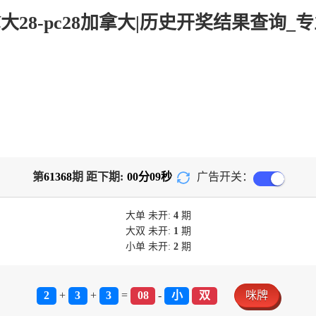
第
61368
期 距下期:
00
分
08
秒
广告开关：
大单
未开:
4
期
大双
未开:
1
期
小单
未开:
2
期
2
+
3
+
3
=
08
-
小
双
咪牌