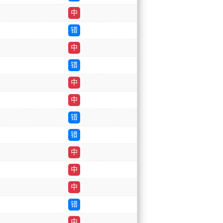
中
错
中
错
中
中
错
错
中
中
中
错
中