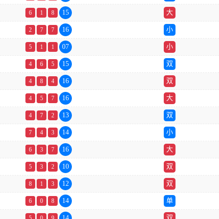
15
大
6
1
8
16
小
2
7
7
07
小
5
1
1
15
双
4
6
5
16
双
4
8
4
16
大
4
5
7
13
双
4
7
2
14
小
7
4
3
16
大
6
3
7
10
双
5
3
2
12
双
8
1
3
14
单
6
0
8
14
双
5
0
9