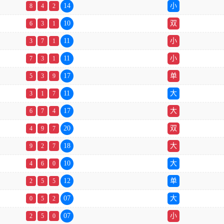
14
小
8
4
2
10
双
6
3
1
11
小
3
7
1
11
小
7
3
1
17
单
5
3
9
11
大
3
1
7
17
大
6
7
4
20
双
4
9
7
18
大
9
2
7
10
大
4
6
0
12
单
2
5
5
07
大
0
5
2
07
小
2
5
0