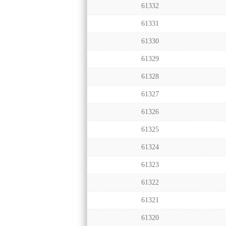
61332
61331
61330
61329
61328
61327
61326
61325
61324
61323
61322
61321
61320