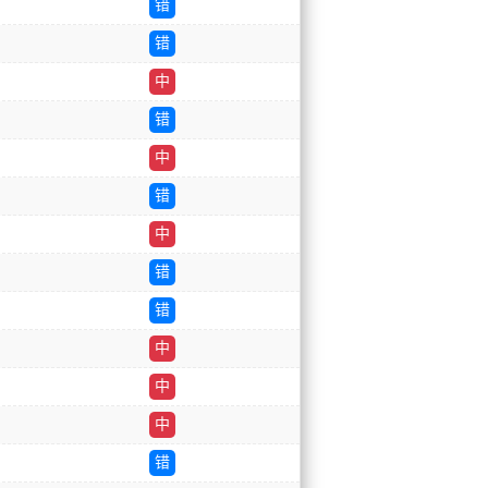
错
错
中
错
中
错
中
错
错
中
中
中
错