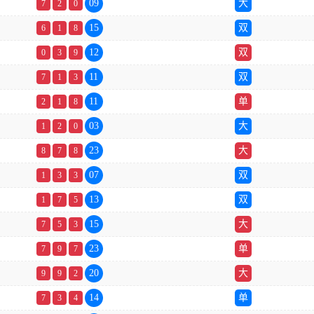
09
大
7
2
0
15
双
6
1
8
12
双
0
3
9
11
双
7
1
3
11
单
2
1
8
03
大
1
2
0
23
大
8
7
8
07
双
1
3
3
13
双
1
7
5
15
大
7
5
3
23
单
7
9
7
20
大
9
9
2
14
单
7
3
4