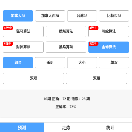
加拿大28
加拿大西28
台湾28
比特币28
狂马算法
弑杀算法
鸣蛇算法
财神算法
黑马算法
金蝉算法
组合
杀组
大小
单双
双项
双组
100期 正确：72 期 错误：28 期
正确率：72%
预测
走势
统计