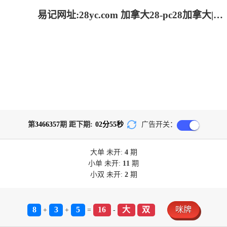
易记网址:28yc.com 加拿大28-pc28加拿大|历史开奖结果查询_专业的加拿大pc预测数据网站!
第
3466357
期 距下期:
02
分
55
秒
广告开关：
大单
未开:
4
期
小单
未开:
11
期
小双
未开:
2
期
8
3
5
16
大
双
咪牌
+
+
=
-