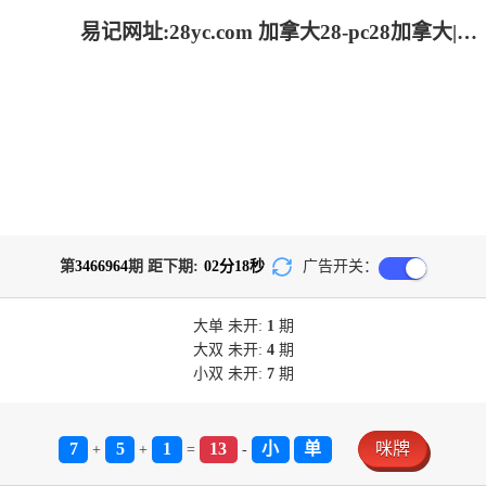
易记网址:28yc.com 加拿大28-pc28加拿大|历史开奖结果查询_专业的加拿大pc预测数据网站!
第
3466964
期 距下期:
02
分
18
秒
广告开关：
大单
未开:
1
期
大双
未开:
4
期
小双
未开:
7
期
7
5
1
13
小
单
咪牌
+
+
=
-