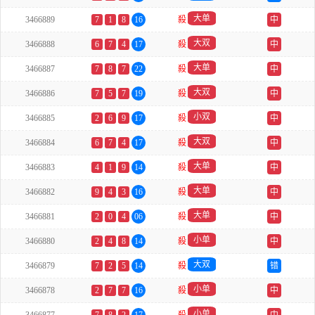
大单
3466889
7
1
8
16
殺
中
大双
3466888
6
7
4
17
殺
中
大单
3466887
7
8
7
22
殺
中
大双
3466886
7
5
7
19
殺
中
小双
3466885
2
6
9
17
殺
中
大双
3466884
6
7
4
17
殺
中
大单
3466883
4
1
9
14
殺
中
大单
3466882
9
4
3
16
殺
中
大单
3466881
2
0
4
06
殺
中
小单
3466880
2
4
8
14
殺
中
大双
3466879
7
2
5
14
殺
错
小单
3466878
2
7
7
16
殺
中
小单