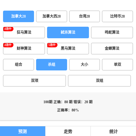
加拿大28
加拿大西28
台湾28
比特币28
狂马算法
弑杀算法
鸣蛇算法
财神算法
黑马算法
金蝉算法
组合
杀组
大小
单双
双项
双组
100期 正确：80 期 错误：20 期
正确率：80%
预测
走势
统计