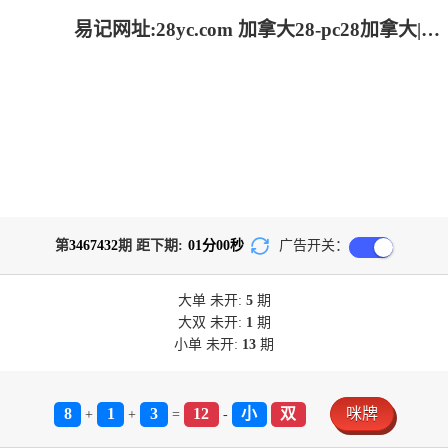
易记网址:28yc.com 加拿大28-pc28加拿大|历史开奖结果查询_专业的加拿大pc预测数据网站!
第
3467432
期 距下期:
01
分
00
秒
广告开关：
大单
未开:
5
期
大双
未开:
1
期
小单
未开:
13
期
8
1
3
12
小
双
咪牌
+
+
=
-