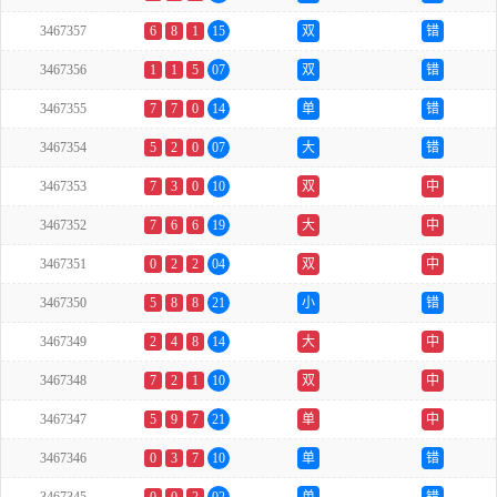
3467357
6
8
1
15
双
错
3467356
1
1
5
07
双
错
3467355
7
7
0
14
单
错
3467354
5
2
0
07
大
错
3467353
7
3
0
10
双
中
3467352
7
6
6
19
大
中
3467351
0
2
2
04
双
中
3467350
5
8
8
21
小
错
3467349
2
4
8
14
大
中
3467348
7
2
1
10
双
中
3467347
5
9
7
21
单
中
3467346
0
3
7
10
单
错