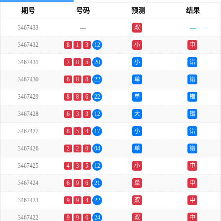
期号
号码
预测
结果
3467433
---
双
---
3467432
8
1
3
12
小
中
3467431
7
8
5
20
小
错
3467430
6
8
8
22
单
错
3467429
8
8
6
22
单
错
3467428
6
3
3
12
大
错
3467427
8
5
4
17
小
错
3467426
2
2
0
04
单
错
3467425
4
3
5
12
小
中
3467424
6
9
6
21
单
中
3467423
9
9
4
22
双
中
3467422
9
9
6
24
双
中