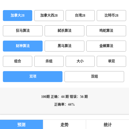
加拿大28
加拿大西28
台湾28
比特币28
狂马算法
弑杀算法
鸣蛇算法
财神算法
黑马算法
金蝉算法
组合
杀组
大小
单双
双项
双组
100期 正确：44 期 错误：56 期
正确率：44%
预测
走势
统计