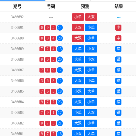
期号
号码
预测
结果
3466692
---
小单
大双
---
3466691
0
9
5
14
大双
小单
中
3466690
8
8
4
20
大双
小单
中
3466689
7
2
4
13
大单
小双
错
3466688
9
6
5
20
大单
小双
错
3466687
7
1
9
17
大双
小单
错
3466686
3
6
3
12
大双
小单
错
3466685
7
6
5
18
小双
大单
错
3466684
9
7
7
23
大双
小单
错
3466683
7
9
1
17
小单
大双
错
3466682
9
7
5
21
大双
小单
错
3466681
9
7
2
18
小双
大单
错