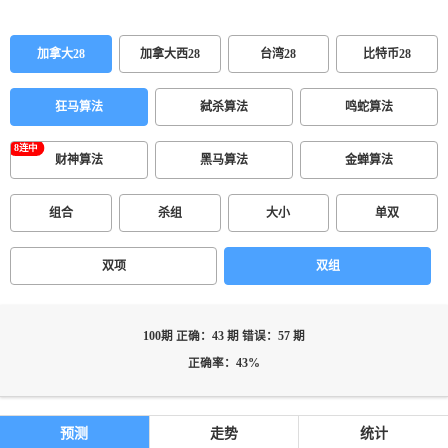
加拿大28
加拿大西28
台湾28
比特币28
狂马算法
弑杀算法
鸣蛇算法
财神算法
黑马算法
金蝉算法
组合
杀组
大小
单双
双项
双组
100期 正确：43 期 错误：57 期
正确率：43%
预测
走势
统计