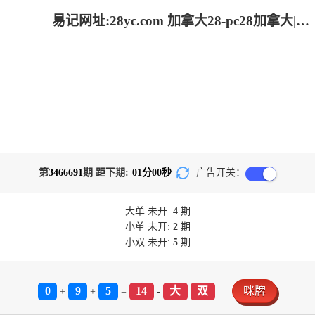
易记网址:28yc.com 加拿大28-pc28加拿大|历史开奖结果查询_专业的加拿大pc预测数据网站!
第
3466691
期 距下期:
01
分
00
秒
广告开关：
大单
未开:
4
期
小单
未开:
2
期
小双
未开:
5
期
0
9
5
14
大
双
咪牌
+
+
=
-