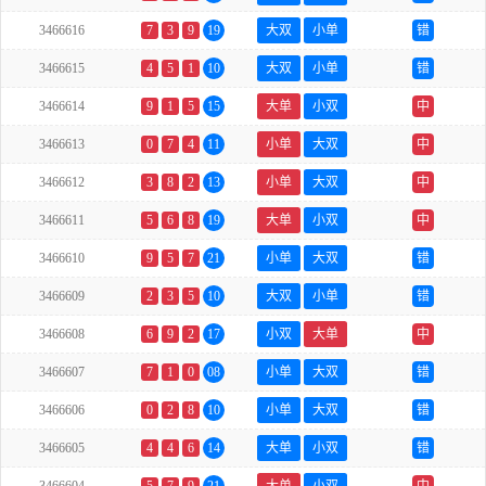
3466616
7
3
9
19
大双
小单
错
3466615
4
5
1
10
大双
小单
错
3466614
9
1
5
15
大单
小双
中
3466613
0
7
4
11
小单
大双
中
3466612
3
8
2
13
小单
大双
中
3466611
5
6
8
19
大单
小双
中
3466610
9
5
7
21
小单
大双
错
3466609
2
3
5
10
大双
小单
错
3466608
6
9
2
17
小双
大单
中
3466607
7
1
0
08
小单
大双
错
3466606
0
2
8
10
小单
大双
错
3466605
4
4
6
14
大单
小双
错