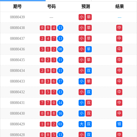
期号
号码
预测
结果
08080440
---
大
单
---
08080439
1
6
3
10
小
单
中
08080438
0
9
4
13
小
单
中
08080437
2
4
7
13
小
单
中
08080436
5
1
2
08
小
单
中
08080435
6
2
3
11
小
单
中
08080434
2
9
0
11
小
双
中
08080433
8
3
6
17
小
单
中
08080432
1
5
7
13
小
双
中
08080431
7
7
0
14
小
双
中
08080430
0
8
8
16
小
双
中
08080429
1
0
2
03
大
双
错