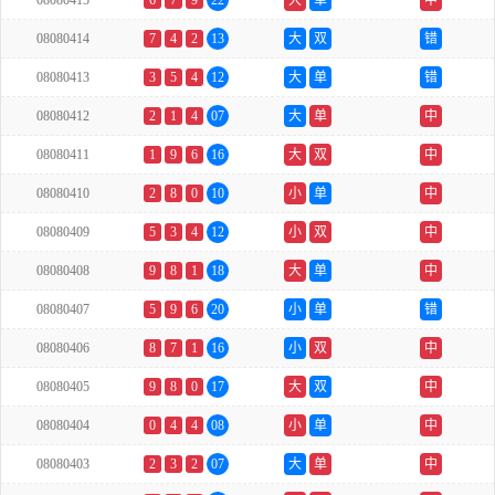
08080416
1
3
7
11
大
双
错
08080415
6
7
9
22
大
单
中
08080414
7
4
2
13
大
双
错
08080413
3
5
4
12
大
单
错
08080412
2
1
4
07
大
单
中
08080411
1
9
6
16
大
双
中
08080410
2
8
0
10
小
单
中
08080409
5
3
4
12
小
双
中
08080408
9
8
1
18
大
单
中
08080407
5
9
6
20
小
单
错
08080406
8
7
1
16
小
双
中
08080405
9
8
0
17
大
双
中
08080404
0
4
4
08
小
单
中