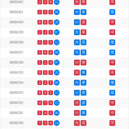
08080403
2
3
2
07
大
单
中
08080402
3
3
9
15
大
单
中
08080401
2
5
1
08
大
单
错
08080400
8
8
4
20
小
双
中
08080399
2
4
1
07
大
单
中
08080398
5
5
3
13
大
双
错
08080397
5
0
4
09
大
双
错
08080396
1
2
4
07
小
单
中
08080395
9
6
5
20
大
单
中
08080394
2
3
1
06
大
单
错
08080393
8
6
1
15
小
双
错
08080392
4
7
4
15
大
双
中
08080391
1
4
1
06
小
单
中