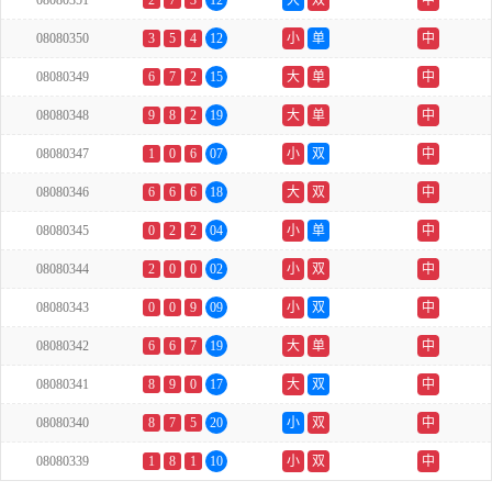
08080352
8
5
8
21
小
双
错
08080351
2
7
3
12
大
双
中
08080350
3
5
4
12
小
单
中
08080349
6
7
2
15
大
单
中
08080348
9
8
2
19
大
单
中
08080347
1
0
6
07
小
双
中
08080346
6
6
6
18
大
双
中
08080345
0
2
2
04
小
单
中
08080344
2
0
0
02
小
双
中
08080343
0
0
9
09
小
双
中
08080342
6
6
7
19
大
单
中
08080341
8
9
0
17
大
双
中
08080340
8
7
5
20
小
双
中