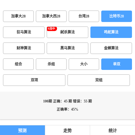
加拿大28
加拿大西28
台湾28
比特币28
狂马算法
弑杀算法
鸣蛇算法
财神算法
黑马算法
金蝉算法
组合
杀组
大小
单双
双项
双组
100期 正确：45 期 错误：55 期
正确率：45%
预测
走势
统计