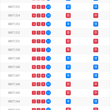
08071355
9
9
5
23
双
错
08071354
4
2
4
10
双
中
08071353
4
3
3
10
单
错
08071352
1
5
9
15
单
中
08071351
3
5
4
12
双
中
08071350
7
7
7
21
单
中
08071349
3
5
3
11
双
错
08071348
8
4
3
15
双
错
08071347
0
0
4
04
单
错
08071346
0
2
0
02
双
中
08071345
3
5
4
12
双
中
08071344
2
1
5
08
单
错