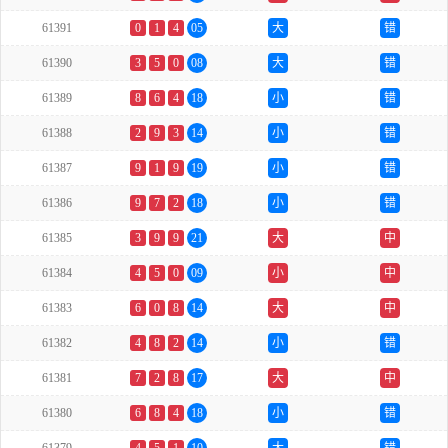
61391
0
1
4
05
大
错
61390
3
5
0
08
大
错
61389
8
6
4
18
小
错
61388
2
9
3
14
小
错
61387
9
1
9
19
小
错
61386
9
7
2
18
小
错
61385
3
9
9
21
大
中
61384
4
5
0
09
小
中
61383
6
0
8
14
大
中
61382
4
8
2
14
小
错
61381
7
2
8
17
大
中
61380
6
8
4
18
小
错